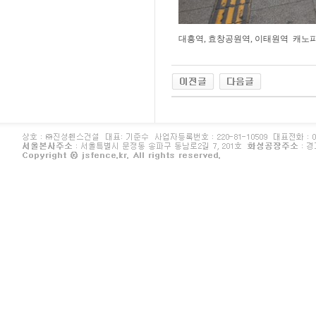
대흥역, 효창공원역, 이태원역 캐노