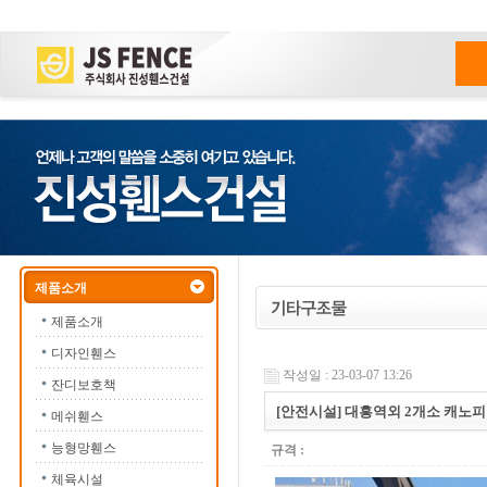
제품소개
제품소개
디자인휀스
작성일 : 23-03-07 13:26
잔디보호책
[안전시설] 대흥역외 2개소 캐노
메쉬휀스
능형망휀스
규격 :
체육시설