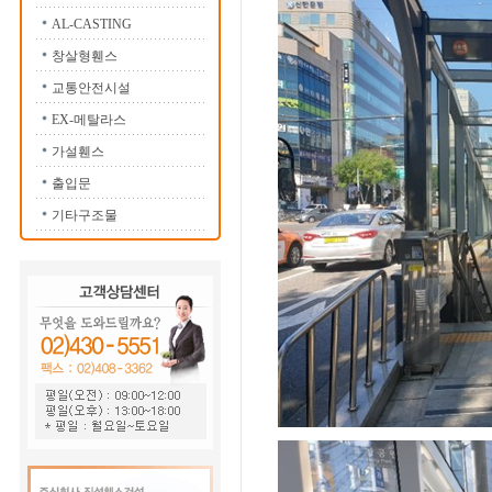
AL-CASTING
창살형휀스
교통안전시설
EX-메탈라스
가설휀스
출입문
기타구조물